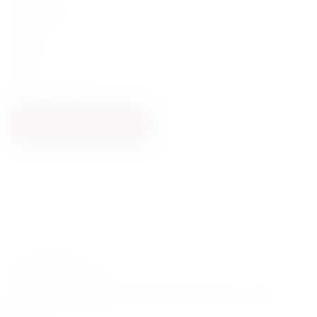
Ki No Bi Sei 54,5% 700ml
Kyoto
Japonia
NAS
0.7
Navy Strength Gin
DODAJ DO KOSZYKA
Starannie wyselekcjonowane alkohole premium z całego
świata