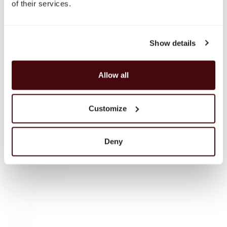
of their services.
Whisky
Whisky single malt
Speyside
Show details
Highlands
Islay
Campbeltown
Allow all
Blended Scotch
Blended Malt Scotch
Bourbon
Customize
Tennessee Whiskey
Irlandzka whisky
Deny
Irlandzka — Single Malt
Japońska Whisky
Szkocka whisky
Wina musujące
Rum
Koniak
Wódka