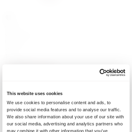
51,30
zł
Sake Hokkan Ougyoku Junmai Ginjo 14,5% 300ml
Hokkaido
Japonia
14.5
Junmai Ginjo
POWIADOM MNIE
This website uses cookies
We use cookies to personalise content and ads, to
provide social media features and to analyse our traffic.
We also share information about your use of our site with
our social media, advertising and analytics partners who
may combine it with other information that you’ve