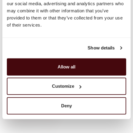
our social media, advertising and analytics partners who
may combine it with other information that you’ve
provided to them or that they’ve collected from your use
of their services.
Show details
Allow all
260,00
zł
Grey Goose Aurora 40% 1L
Pszeniczna
Customize
Francja
40
1
Deny
POWIADOM MNIE
WKRÓTCE Z POWROTEM