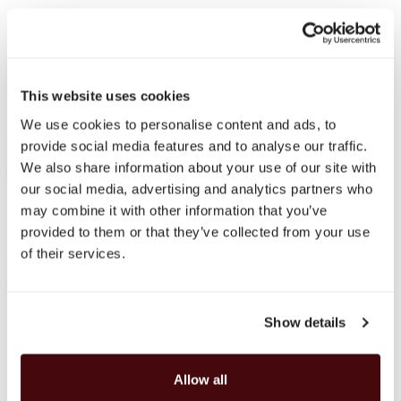
Starannie wyselekcjonowane alkohole premium z całego
świata
This website uses cookies
We use cookies to personalise content and ads, to
provide social media features and to analyse our traffic.
POMOC
We also share information about your use of our site with
Moje konto
our social media, advertising and analytics partners who
Dostawa i zwroty
may combine it with other information that you’ve
Kontakt
provided to them or that they’ve collected from your use
Polityka Prywatności
of their services.
Regulamin
Karty prezentowe
Odkrywaj
Show details
O Sklepie
Marki
Płatność i dostawa
Allow all
Konsultacje