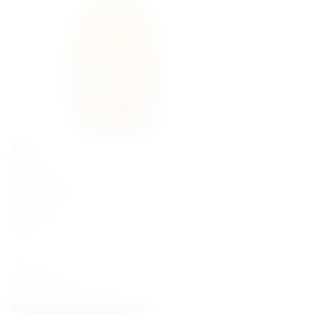
255,00
zł
Dalwinnie 15YO 43% 0.7L
Highlands
Szkocja
15
0.7
Single Malt
Beczka po Bourbonie
43