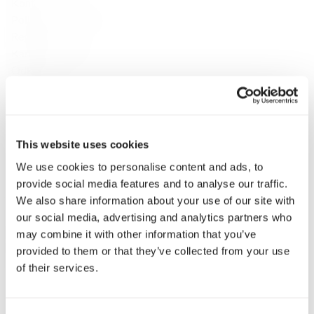
Kontakt
Polityka Prywatności
Regulamin
Karty prezentowe
Odkrywaj
O Sklepie
Marki
Płatność i dostawa
Konsultacje
This website uses cookies
Klub Fine Spirits
We use cookies to personalise content and ads, to
Inspiracje
provide social media features and to analyse our traffic.
Katalog
We also share information about your use of our site with
Wina klasyczne
our social media, advertising and analytics partners who
Whisky
may combine it with other information that you’ve
Whisky single malt
provided to them or that they’ve collected from your use
Speyside
of their services.
Highlands
Islay
Campbeltown