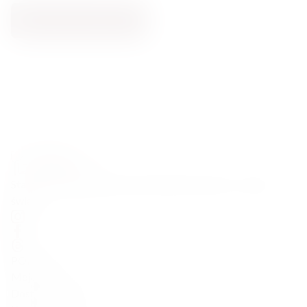
DODAJ DO KOSZYKA
Starannie wyselekcjonowane alkohole premium z całego
świata
POMOC
Moje konto
Dostawa i zwroty