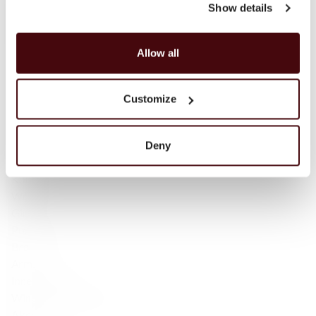
Show details
Blended Scotch
Blended Malt Scotch
Bourbon
Allow all
Tennessee Whiskey
Irlandzka whisky
Irlandzka — Single Malt
Customize
Japońska Whisky
Szkocka whisky
Wina musujące
Deny
Rum
Koniak
Wódka
Gin
Promocje
Brandy
Armaniak
Inne produkty
Wino Bezalkoholowe
Akcesoria