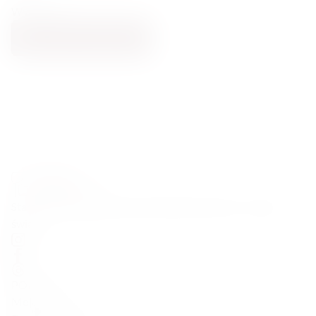
Wytrawne
DODAJ DO KOSZYKA
Starannie wyselekcjonowane alkohole premium z całego
świata
POMOC
Moje konto