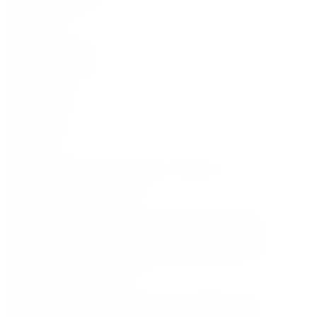
Akcesoria
Telefon
+48 888 777 094
Godziny otwarcia
Pon–Sob:
11:00–22:00
Niedziela:
zamknięte
Adres
Cybernetyki 17/Lokal U5, 02-677, Warszawa
Klient
Wsparcie serwisowe
contact@finespirits.pl
Współpraca B2B, HoReCa, Zamówienia korporacyjne
business@finespirits.pl
Partnerstwa, Działania marketingowe, Influencerzy, PR
marketing@finespirits.pl
NEWSLETTER
Dołącz do świata Fine Spirits i otrzymuj informacje o