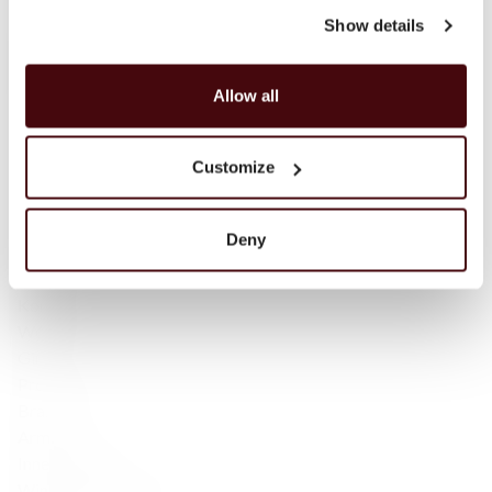
Campbeltown
Show details
Blended Scotch
Blended Malt Scotch
Bourbon
Allow all
Tennessee Whiskey
Irlandzka whisky
Customize
Irlandzka — Single Malt
Japońska Whisky
Szkocka whisky
Deny
Wina musujące
Rum
Koniak
Wódka
Gin
Promocje
Brandy
Armaniak
Inne produkty
Wino Bezalkoholowe