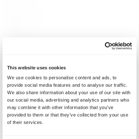
Dostawa i zwroty
Kontakt
Polityka Prywatności
Regulamin
Karty prezentowe
Odkrywaj
O Sklepie
Marki
Płatność i dostawa
This website uses cookies
Konsultacje
Klub Fine Spirits
We use cookies to personalise content and ads, to
Inspiracje
provide social media features and to analyse our traffic.
Katalog
We also share information about your use of our site with
Wina klasyczne
our social media, advertising and analytics partners who
Whisky
may combine it with other information that you’ve
Whisky single malt
provided to them or that they’ve collected from your use
Speyside
of their services.
Highlands
Islay