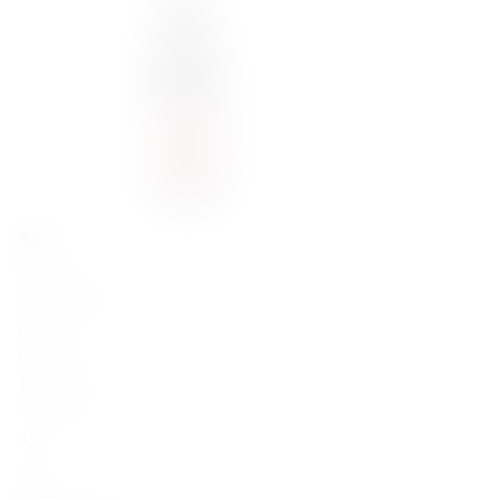
143,00
zł
Domaine D'Olia Chiroubles le Pont 2023
Francja
Gamay
Burgundia
Czerwone
13
2023
0.75