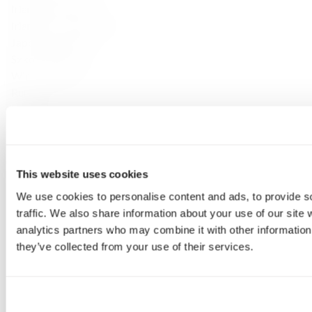
Irlandzka whisky
Irlandzka — Single Malt
Japońska Whisky
Szkocka whisky
Wina musujące
Rum
Koniak
Wódka
Gin
Promocje
This website uses cookies
Brandy
Armaniak
We use cookies to personalise content and ads, to provide s
Inne produkty
traffic. We also share information about your use of our site 
Wino Bezalkoholowe
analytics partners who may combine it with other information 
Akcesoria
they’ve collected from your use of their services.
Telefon
+48 888 777 094
Godziny otwarcia
Pon–Sob: