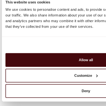
This website uses cookies
Highlands
We use cookies to personalise content and ads, to provide s
Islay
our traffic. We also share information about your use of our s
Campbeltown
and analytics partners who may combine it with other informa
Blended Scotch
that they’ve collected from your use of their services.
Blended Malt Scotch
Bourbon
Tennessee Whiskey
Irlandzka whisky
Irlandzka — Single Malt
Japońska Whisky
Allow all
Szkocka whisky
Wina musujące
Rum
Customize
Koniak
Wódka
Gin
Deny
Promocje
Brandy