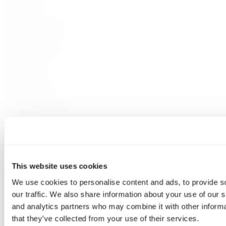
O Sklepie
Marki
Płatność i dostawa
Konsultacje
Klub Fine Spirits
Inspiracje
Katalog
Wina klasyczne
Whisky
Whisky single malt
Speyside
Highlands
Islay
Campbeltown
This website uses cookies
Blended Scotch
We use cookies to personalise content and ads, to provide s
Blended Malt Scotch
our traffic. We also share information about your use of our s
Bourbon
and analytics partners who may combine it with other informa
Tennessee Whiskey
that they’ve collected from your use of their services.
Irlandzka whisky