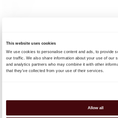
Konsultacje
Klub Fine Spirits
Inspiracje
Katalog
Wina klasyczne
Whisky
This website uses cookies
Whisky single malt
Speyside
We use cookies to personalise content and ads, to provide s
Highlands
our traffic. We also share information about your use of our s
Islay
and analytics partners who may combine it with other informa
Campbeltown
that they’ve collected from your use of their services.
Blended Scotch
Blended Malt Scotch
Bourbon
Tennessee Whiskey
Irlandzka whisky
Irlandzka — Single Malt
Allow all
Japońska Whisky