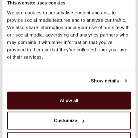
This website uses cookies
Na specjalne okazje: Macallan Sherry Oak – elegancka i
We use cookies to personalise content and ads, to
wyrafinowana whisky single malt​.
Opakowanie prezentowe może dodatkowo podkreślić
provide social media features and to analyse our traffic.
wyjątkowy charakter podarunku. Warto również rozważyć
We also share information about your use of our site with
dodanie eleganckich akcesoriów, takich jak kamienie do
our social media, advertising and analytics partners who
whisky czy specjalne szklanki.
may combine it with other information that you’ve
provided to them or that they’ve collected from your use
of their services.
Show details
Allow all
Customize