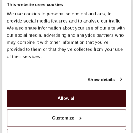
Highlands
This website uses cookies
Islay
We use cookies to personalise content and ads, to
Campbeltown
provide social media features and to analyse our traffic.
Blended Scotch
We also share information about your use of our site with
Blended Malt Scotch
our social media, advertising and analytics partners who
Bourbon
may combine it with other information that you’ve
Tennessee Whiskey
provided to them or that they’ve collected from your use
Irlandzka whisky
of their services.
Irlandzka — Single Malt
Japońska Whisky
Szkocka whisky
Show details
Wina musujące
Rum
Koniak
Allow all
Wódka
Gin
Promocje
Customize
Brandy
Armaniak