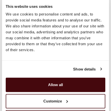
Speyside
This website uses cookies
Highlands
Islay
We use cookies to personalise content and ads, to
Campbeltown
provide social media features and to analyse our traffic.
Blended Scotch
We also share information about your use of our site with
Blended Malt Scotch
our social media, advertising and analytics partners who
Bourbon
may combine it with other information that you’ve
Tennessee Whiskey
provided to them or that they’ve collected from your use
Irlandzka whisky
of their services.
Irlandzka — Single Malt
Japońska Whisky
Szkocka whisky
Show details
Wina musujące
Rum
Koniak
Allow all
Wódka
Gin
Customize
Promocje
Brandy