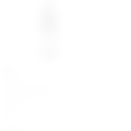
83,00
zł
Bastianich Schioppettino 2022
Friuli Colli Orientali
Włochy
2022
0.75
13
Wytrawne