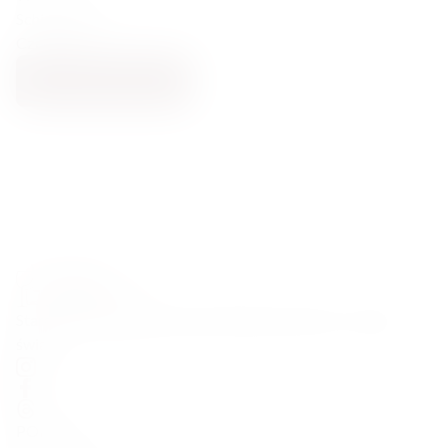
Schioppettino
Czerwone
POWIADOM MNIE
Starannie wyselekcjonowane alkohole premium z całego
świata
POMOC