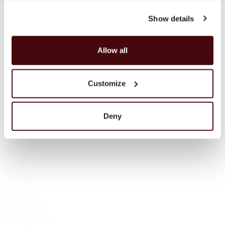
Islay
Show details
Campbeltown
Blended Scotch
Blended Malt Scotch
Allow all
Bourbon
Tennessee Whiskey
Irlandzka whisky
Customize
Irlandzka — Single Malt
Japońska Whisky
Deny
Szkocka whisky
Wina musujące
Rum
Koniak
Wódka
Gin
Promocje
Brandy
Armaniak