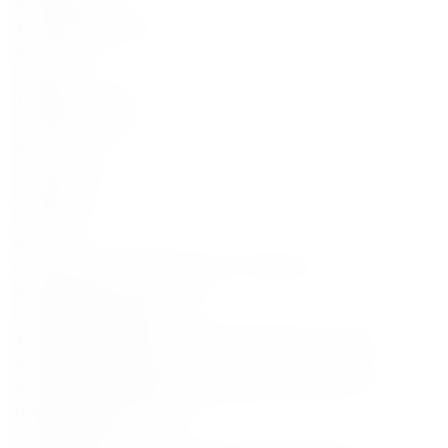
Inne produkty
Wino Bezalkoholowe
Akcesoria
Telefon
+48 888 777 094
Godziny otwarcia
Pon–Sob:
11:00–22:00
Niedziela:
zamknięte
Adres
Cybernetyki 17/Lokal U5, 02-677, Warszawa
Klient
Wsparcie serwisowe
contact@finespirits.pl
Współpraca B2B, HoReCa, Zamówienia korporacyjne
business@finespirits.pl
Partnerstwa, Działania marketingowe, Influencerzy, PR
marketing@finespirits.pl
NEWSLETTER