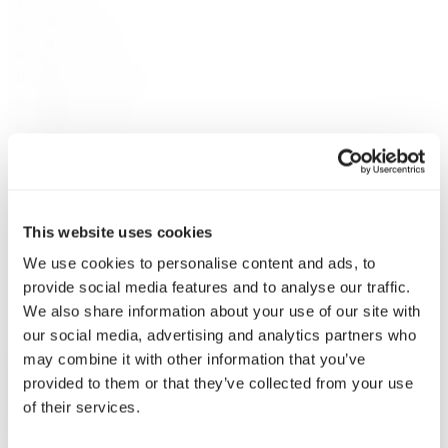
Moje konto
Dostawa i zwroty
Kontakt
Polityka Prywatności
Regulamin
Karty prezentowe
Odkrywaj
O Sklepie
Marki
Płatność i dostawa
This website uses cookies
Konsultacje
We use cookies to personalise content and ads, to
Klub Fine Spirits
provide social media features and to analyse our traffic.
Inspiracje
We also share information about your use of our site with
Katalog
our social media, advertising and analytics partners who
Wina klasyczne
may combine it with other information that you’ve
Whisky
provided to them or that they’ve collected from your use
Whisky single malt
of their services.
Speyside
Highlands