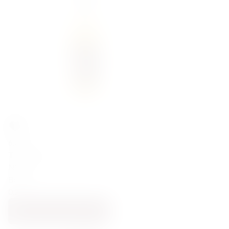
6,30
zł
Thomas Henry Ginger Ale 200ml
Niemcy
Berlin
0.2
DODAJ DO KOSZYKA