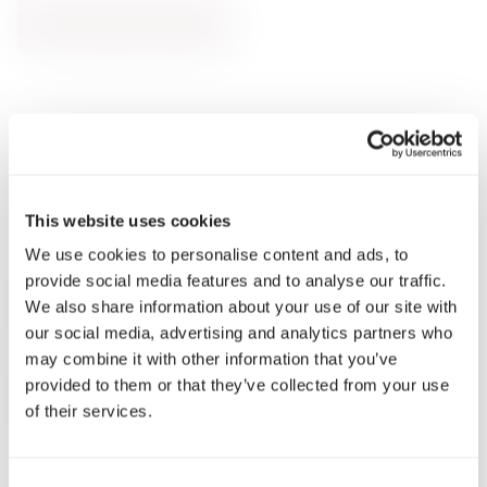
DODAJ DO KOSZYKA
This website uses cookies
We use cookies to personalise content and ads, to
provide social media features and to analyse our traffic.
Starannie wyselekcjonowane alkohole premium z całego
We also share information about your use of our site with
świata
our social media, advertising and analytics partners who
may combine it with other information that you’ve
provided to them or that they’ve collected from your use
POMOC
of their services.
Moje konto
Dostawa i zwroty
Kontakt