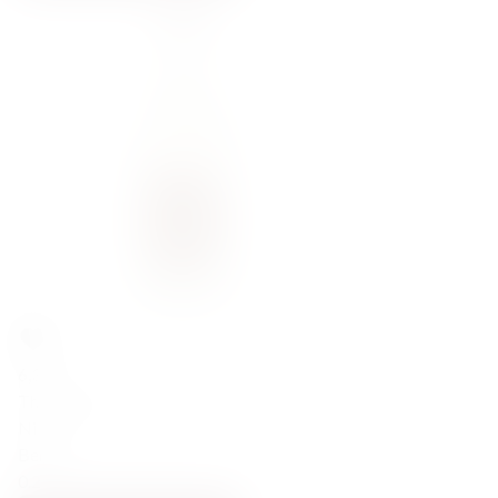
6,30
zł
Thomas Henry Spicy Ginger Beer 200ml
Niemcy
Berlin
0.2