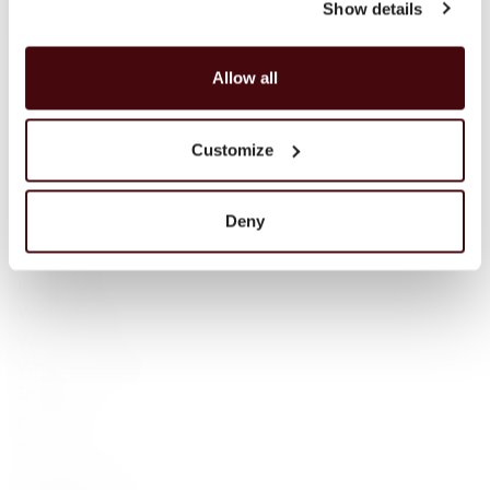
Show details
Polityka Prywatności
Regulamin
Karty prezentowe
Allow all
Odkrywaj
O Sklepie
Customize
Marki
Płatność i dostawa
Konsultacje
Deny
Klub Fine Spirits
Inspiracje
Katalog
Wina klasyczne
Whisky
Whisky single malt
Speyside
Highlands
Islay
Campbeltown