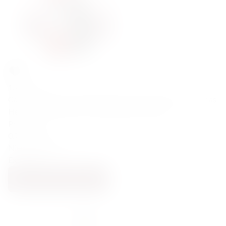
158,01
zł
Campari Bitter & Le Manzane Prosecco Extra Dry & Thomas
Henry Cherry Blossom: Campari Spritz Zestaw
Prosecco
0.7, 0.2, 0.75
Niemcy, Włochy
Extra Dry
DODAJ DO KOSZYKA