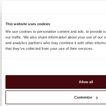
Katalog
Wina klasyczne
Whisky
Whisky single malt
This website uses cookies
Speyside
We use cookies to personalise content and ads, to provide s
Highlands
our traffic. We also share information about your use of our s
Islay
and analytics partners who may combine it with other informa
Campbeltown
that they’ve collected from your use of their services.
Blended Scotch
Blended Malt Scotch
Bourbon
Tennessee Whiskey
Irlandzka whisky
Irlandzka — Single Malt
Allow all
Japońska Whisky
Szkocka whisky
Wina musujące
Customize
Rum
Koniak