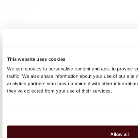
Wina musujące
Rum
Koniak
Wódka
Gin
Promocje
Brandy
Armaniak
This website uses cookies
Inne produkty
We use cookies to personalise content and ads, to provide s
Wino Bezalkoholowe
traffic. We also share information about your use of our site 
Akcesoria
analytics partners who may combine it with other information 
Telefon
they’ve collected from your use of their services.
+48 888 777 094
Godziny otwarcia
Pon–Sob:
11:00–22:00
Niedziela:
zamknięte
Allow all