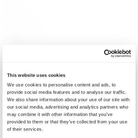
POMOC
Moje konto
Dostawa i zwroty
Kontakt
Polityka Prywatności
Regulamin
Karty prezentowe
Odkrywaj
O Sklepie
Marki
This website uses cookies
Płatność i dostawa
Konsultacje
We use cookies to personalise content and ads, to
Klub Fine Spirits
provide social media features and to analyse our traffic.
Inspiracje
We also share information about your use of our site with
Katalog
our social media, advertising and analytics partners who
Wina klasyczne
may combine it with other information that you’ve
Whisky
provided to them or that they’ve collected from your use
Whisky single malt
of their services.
Speyside