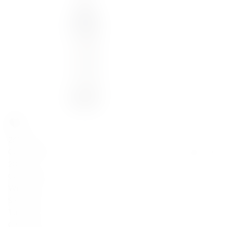
268,00
zł
Castellare di Castellina Chianti Classico Riserva Ill Poggiale
2021
Castellare di Castellina
Włochy
Sangiovese
Tuscany
Czerwone