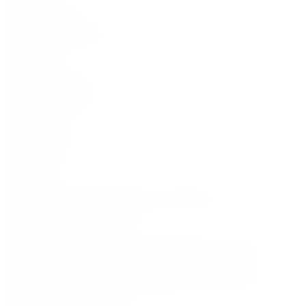
Armaniak
Inne produkty
Wino Bezalkoholowe
Akcesoria
Telefon
+48 888 777 094
Godziny otwarcia
Pon–Sob:
11:00–22:00
Niedziela:
zamknięte
Adres
Cybernetyki 17/Lokal U5, 02-677, Warszawa
Klient
Wsparcie serwisowe
contact@finespirits.pl
Współpraca B2B, HoReCa, Zamówienia korporacyjne
business@finespirits.pl
Partnerstwa, Działania marketingowe, Influencerzy, PR
marketing@finespirits.pl