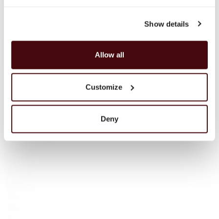
Highlands
Islay
Show details
Campbeltown
Blended Scotch
Blended Malt Scotch
Allow all
Bourbon
Tennessee Whiskey
Customize
Irlandzka whisky
Irlandzka — Single Malt
Japońska Whisky
Deny
Szkocka whisky
Wina musujące
Rum
Koniak
Wódka
Gin
Promocje
Brandy