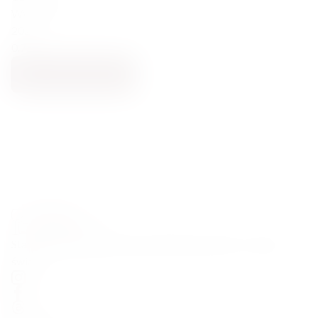
Wytrawne
2021
0.75
POWIADOM MNIE
Starannie wyselekcjonowane alkohole premium z całego
świata