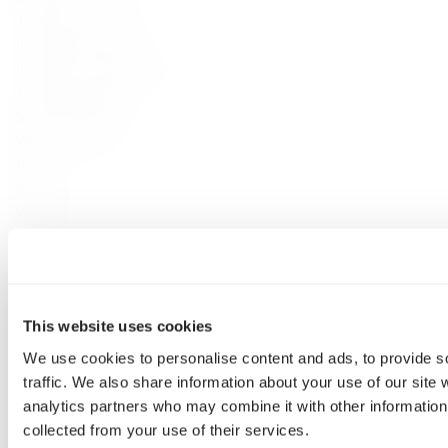
Tennessee Whiskey
Irlandzka whisky
Irlandzka — Single Malt
Japońska Whisky
Szkocka whisky
Wina musujące
Rum
Koniak
Wódka
Gin
Promocje
Brandy
Armaniak
This website uses cookies
Inne produkty
Wino Bezalkoholowe
We use cookies to personalise content and ads, to provide s
Akcesoria
traffic. We also share information about your use of our site 
Telefon
analytics partners who may combine it with other information 
+48 888 777 094
collected from your use of their services.