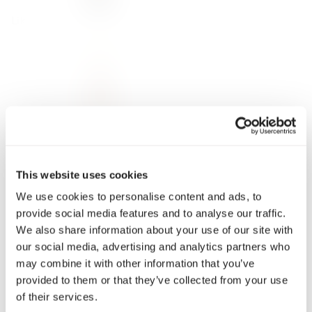
Likier
Koniak
This website uses cookies
We use cookies to personalise content and ads, to
provide social media features and to analyse our traffic.
We also share information about your use of our site with
our social media, advertising and analytics partners who
Gin
may combine it with other information that you’ve
provided to them or that they’ve collected from your use
of their services.