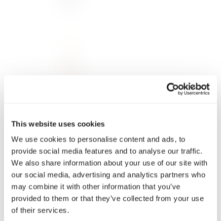
Likier
Koniak
This website uses cookies
We use cookies to personalise content and ads, to
provide social media features and to analyse our traffic.
We also share information about your use of our site with
our social media, advertising and analytics partners who
Gin
may combine it with other information that you’ve
provided to them or that they’ve collected from your use
of their services.